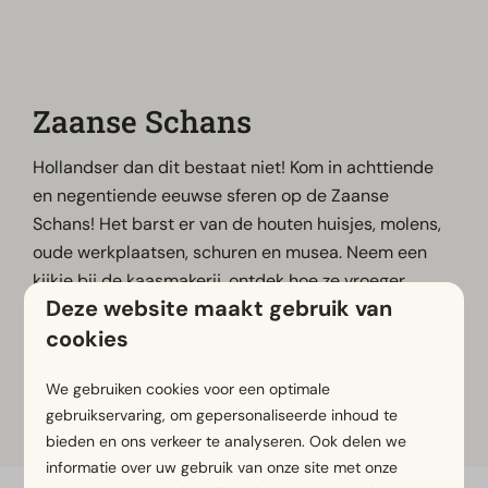
Zaanse Schans
Hollandser dan dit bestaat niet! Kom in achttiende
en negentiende eeuwse sferen op de Zaanse
Schans! Het barst er van de houten huisjes, molens,
oude werkplaatsen, schuren en musea. Neem een
kijkje bij de kaasmakerij, ontdek hoe ze vroeger
Deze website maakt gebruik van
brood maakten in het bakkerijmuseum en kijk toe
cookies
hoe klompen worden gemaakt.
We gebruiken cookies voor een optimale
gebruikservaring, om gepersonaliseerde inhoud te
Meer informatie
bieden en ons verkeer te analyseren. Ook delen we
informatie over uw gebruik van onze site met onze