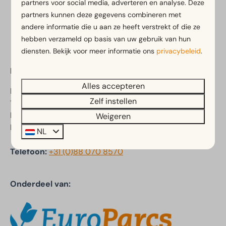
partners voor social media, adverteren en analyse. Deze
partners kunnen deze gegevens combineren met
Veilig betalen
andere informatie die u aan ze heeft verstrekt of die ze
hebben verzameld op basis van uw gebruik van hun
diensten. Bekijk voor meer informatie ons
privacybeleid
.
EuroParcs Koningshof
Alles accepteren
Duinweg 99
Zelf instellen
1871 AE Schoorl
Noord-Holland
Weigeren
Nederland
NL
Telefoon:
+31 (0)88 070 8570
Onderdeel van: