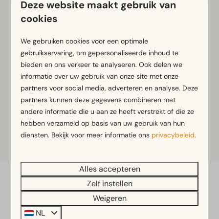
Deze website maakt gebruik van
Ben je klaar voor een onvergetelijke ervaring? Breng
cookies
dan een bezoek aan de permanente BODY WORLDS
expositie in Amsterdam.
We gebruiken cookies voor een optimale
Klik voor meer informatie of tickets met korting op
gebruikservaring, om gepersonaliseerde inhoud te
bieden en ons verkeer te analyseren. Ook delen we
een van onderstaande buttons.
informatie over uw gebruik van onze site met onze
partners voor social media, adverteren en analyse. Deze
partners kunnen deze gegevens combineren met
andere informatie die u aan ze heeft verstrekt of die ze
Meer informatie
hebben verzameld op basis van uw gebruik van hun
diensten. Bekijk voor meer informatie ons
privacybeleid
.
Tickets
Alles accepteren
Zelf instellen
Veilig betalen
Weigeren
NL