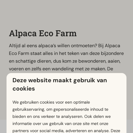
Alpaca Eco Farm
Altijd al eens alpaca’s willen ontmoeten? Bij Alpaca
Eco Farm staat alles in het teken van deze bijzondere
en schattige dieren, dus kom ze bewonderen, aaien,
voeren en zelfs een wandeling met ze maken. De
alpacaboerderij in Egmond aan de Hoef is voor zowel
Deze website maakt gebruik van
jong als oud echt een aanrader om te bezoeken.
cookies
We gebruiken cookies voor een optimale
Meer informatie
gebruikservaring, om gepersonaliseerde inhoud te
bieden en ons verkeer te analyseren. Ook delen we
informatie over uw gebruik van onze site met onze
partners voor social media, adverteren en analyse. Deze